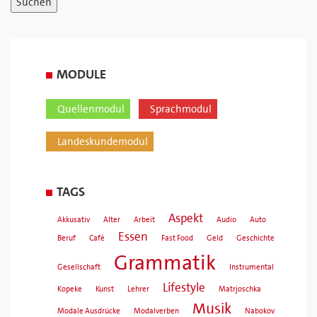
MODULE
Quellenmodul
Sprachmodul
Landeskundemodul
TAGS
Aspekt
Akkusativ
Alter
Arbeit
Audio
Auto
Essen
Beruf
Café
Fast Food
Geld
Geschichte
Grammatik
Gesellschaft
Instrumental
Lifestyle
Kopeke
Kunst
Lehrer
Matrjoschka
Musik
Modale Ausdrücke
Modalverben
Nabokov