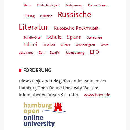
Natur
Obdachlosigkeit
Präfigierung
Präpositionen
Russische
Prüfung
Puschkin
Literatur
Russische Rockmusik
Schule
Splean
Schaltwörter
Stereotype
Tolstoi
Volkslied
Winter
Wohltätigkeit
Wort
ЕГЭ
des Jahres
Zeit
Zweifel
Übersetzung
FÖRDERUNG
Dieses Projekt wurde gefördert im Rahmen der
Hamburg Open Online University. Weitere
Informationen finden Sie unter
www.hoou.de
.