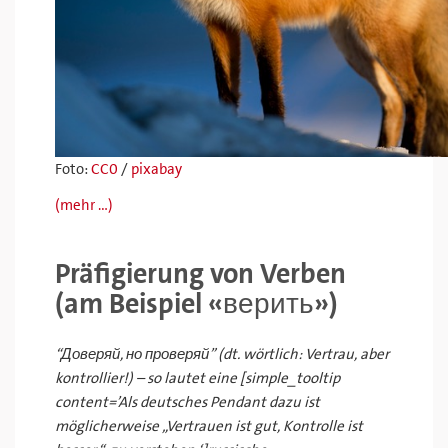
Foto:
CC0
/
pixabay
(mehr …)
Präfigierung von Verben
(am Beispiel «верить»)
“Доверяй, но проверяй” (dt. wörtlich: Vertrau, aber
kontrollier!) – so lautet eine [simple_tooltip
content=’Als deutsches Pendant dazu ist
möglicherweise „Vertrauen ist gut, Kontrolle ist