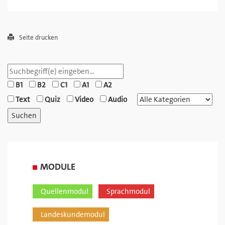
Seite drucken
B1
B2
C1
A1
A2
Text
Quiz
Video
Audio
MODULE
Quellenmodul
Sprachmodul
Landeskundemodul