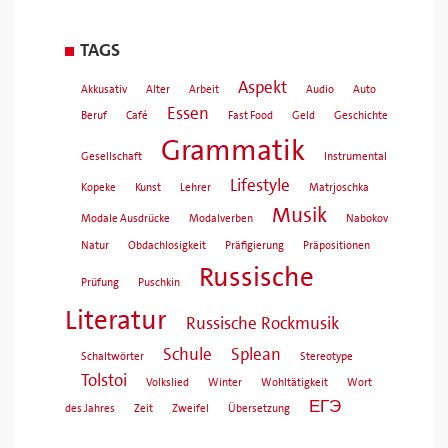
TAGS
Aspekt
Akkusativ
Alter
Arbeit
Audio
Auto
Essen
Beruf
Café
Fast Food
Geld
Geschichte
Grammatik
Gesellschaft
Instrumental
Lifestyle
Kopeke
Kunst
Lehrer
Matrjoschka
Musik
Modale Ausdrücke
Modalverben
Nabokov
Natur
Obdachlosigkeit
Präfigierung
Präpositionen
Russische
Prüfung
Puschkin
Literatur
Russische Rockmusik
Schule
Splean
Schaltwörter
Stereotype
Tolstoi
Volkslied
Winter
Wohltätigkeit
Wort
ЕГЭ
des Jahres
Zeit
Zweifel
Übersetzung